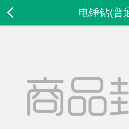
电锤钻(普通
.
.
.