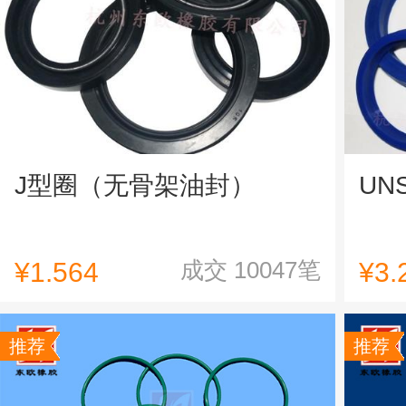
J型圈（无骨架油封）
UN
成交
10047
笔
¥
1.564
¥
3.
推荐
推荐