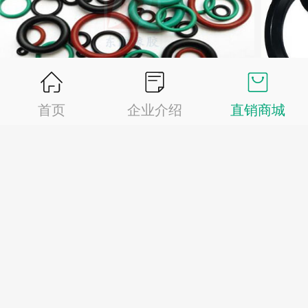
硅胶O型圈20
气缸
首页
企业介绍
直销商城
成交
22920
笔
¥
0.14
¥
1
正在加载...
技术支持：易生