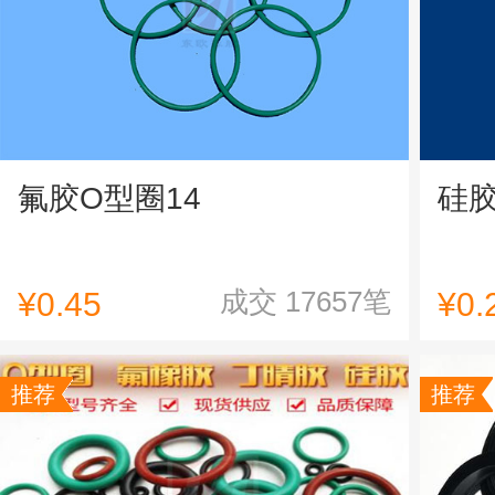
氟胶O型圈14
硅胶
成交
17657
笔
¥
0.45
¥
0.
推荐
推荐