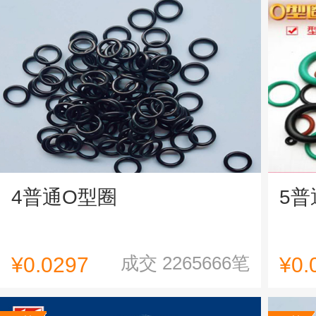
4普通O型圈
5普
成交
2265666
笔
¥0.0297
¥0.