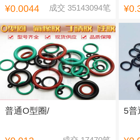
成交
35143094
笔
¥0.0044
¥0.
普通O型圈/
5普