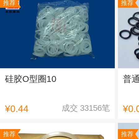
推荐
推荐
硅胶O型圈10
普
成交
33156
笔
¥
0.44
¥
0.
推荐
推荐