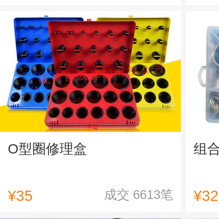
O型圈修理盒
组
成交
6613
笔
¥35
¥32