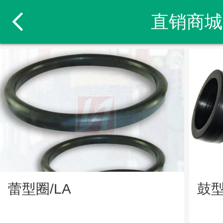
直销商城
蕾型圈/LA
鼓型