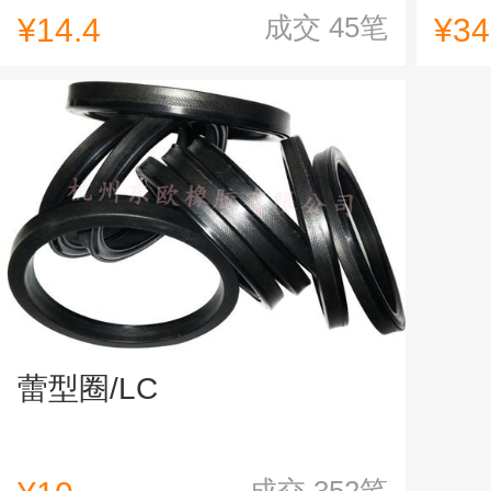
成交
45
笔
¥14.4
¥34
蕾型圈/LC