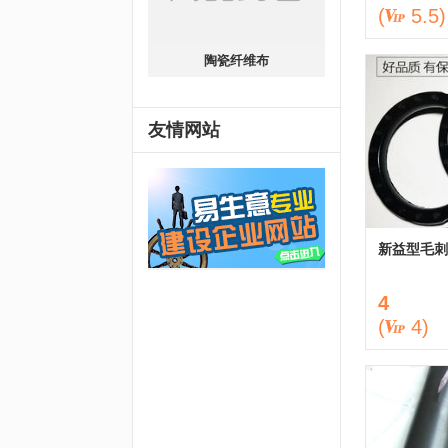
(
5.5
)
陶瓷纤维布
友情网站
新益型毛刺
4
(
4
)