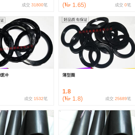
(
1.65
)
成交
31800
笔
成交
0
笔
缓冲
薄型圈
1.8
(
1.8
)
成交
1532
笔
成交
25689
笔