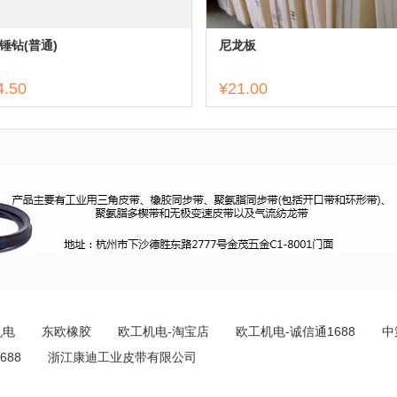
锤钻(普通)
尼龙板
4.50
¥21.00
机电
东欧橡胶
欧工机电-淘宝店
欧工机电-诚信通1688
中
688
浙江康迪工业皮带有限公司