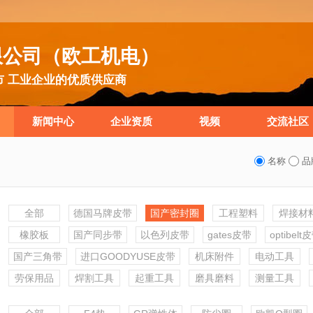
限公司（欧工机电）
市 工业企业的优质供应商
新闻中心
企业资质
视频
交流社区
名称
品
全部
德国马牌皮带
国产密封圈
工程塑料
焊接材
橡胶板
国产同步带
以色列皮带
gates皮带
optibelt
国产三角带
进口GOODYUSE皮带
机床附件
电动工具
劳保用品
焊割工具
起重工具
磨具磨料
测量工具