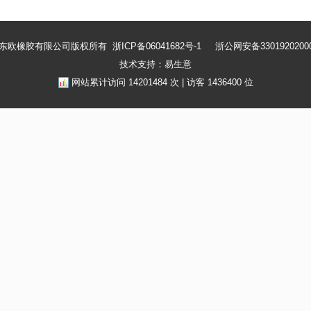
州东欧橡胶有限公司版权所有
浙ICP备06041682号-1
浙公网安备3301920200
技术支持：易生意
网站累计访问
14201484
次 | 访客
1436400
位