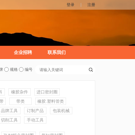
登录
|
注册
企业招聘
联系我们
牌
规格
编号
料
橡胶杂件
进口密封圈
皮带
带类
橡胶.塑料管类
品牌工具
订制产品
包装机械
切削工具
手动工具