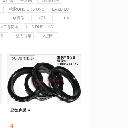
ZHM组合密封圈
气缸密封圈
B
橡胶UHS DHS UNS
LA LB LC
J草帽型
L型
CK
MT梅花体
UHS DHS UNS
圈
J型无骨架
V型圈
亚德克缓冲
4