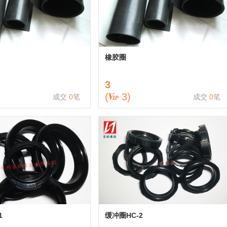
橡胶圈
3
(
3
)
成交
0
笔
成交
0
笔
1
缓冲圈HC-2