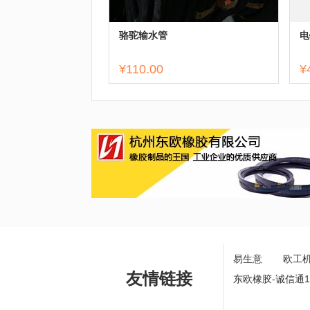
骆驼输水管
电
¥110.00
¥
易生意
欧工
友情链接
东欧橡胶-诚信通1