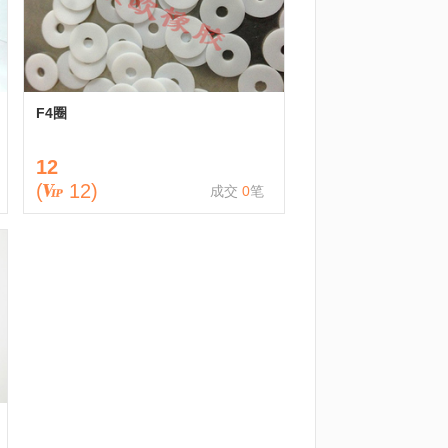
F4圈
12
(
12
)
成交
0
笔