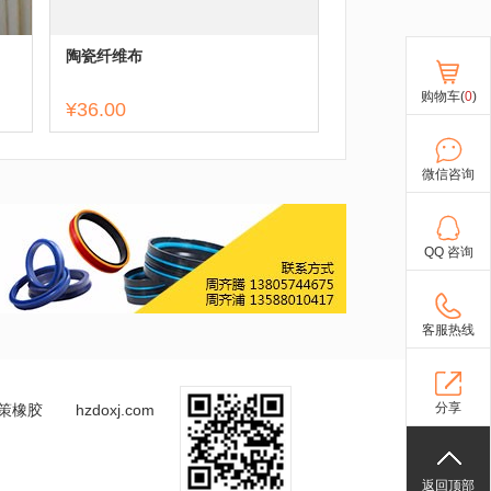
陶瓷纤维布
购物车(
0
)
¥36.00
微信咨询
QQ 咨询
客服热线
分享
策橡胶
hzdoxj.com
返回顶部