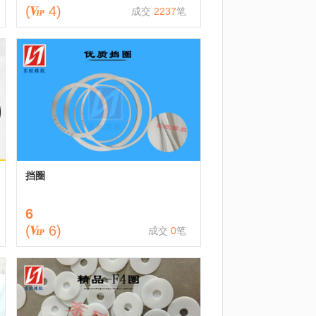
(
4
)
成交
2237
笔
挡圈
6
(
6
)
成交
0
笔