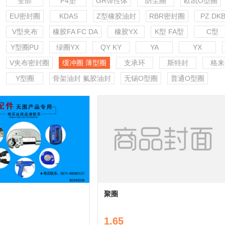
全部
F4垫
GR弹性体
防尘圈
欧凯O型圈
EU密封圈
KDAS
Z型橡胶油封
RBR密封圈
PZ.DK
V型夹布
橡胶FA FC DA
橡胶YX
K型 FA型
C型
Y型圈PU
绿圈YX
QY KY
YA
YX
V夹布密封圈
缓冲圈 薄型圈
支承环
斯特封
格来
Y型圈
骨架油封 氟胶油封
无锡O型圈
普通O型圈
聚圈
1.65