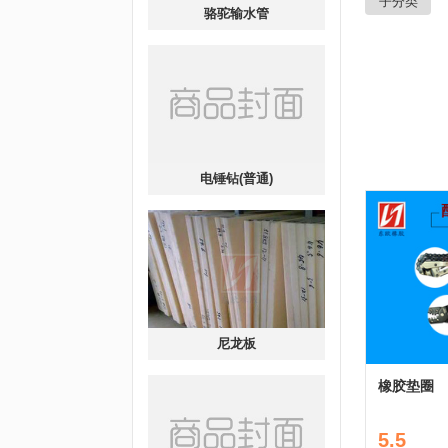
子分类
骆驼输水管
电锤钻(普通)
尼龙板
橡胶垫圈
5.5